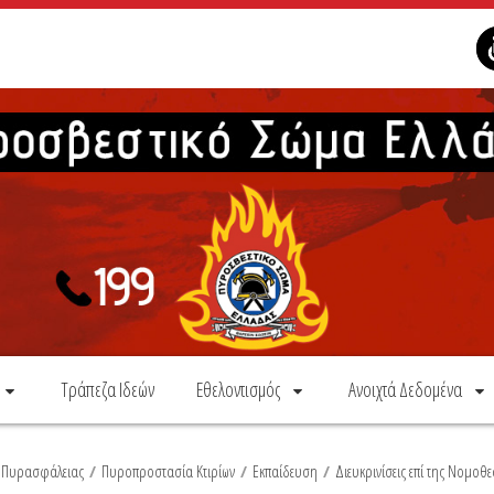
Τράπεζα Ιδεών
Εθελοντισμός
Ανοιχτά Δεδομένα
α Πυρασφάλειας
/
Πυροπροστασία Κτιρίων
/
Εκπαίδευση
/
Διευκρινίσεις επί της Νομο