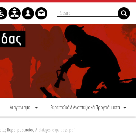
Διαγωνισμοί
Ευρωπαϊκά & Αναπτυξιακά Προγράμματα
θεσίας Πυροπροστασίας
/
diatages_ekpaideysi.pdf