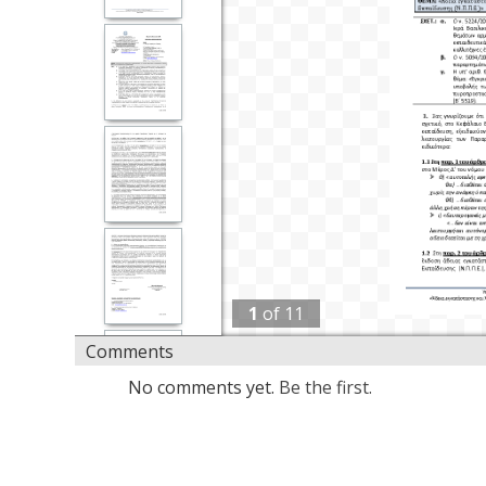
1
of
11
Comments
No comments yet.
Be the first.