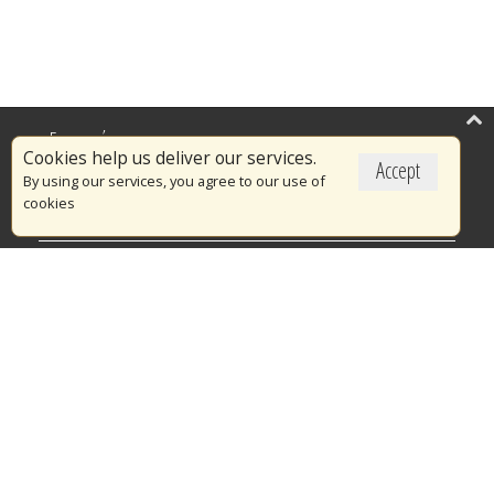
Επικαιρότητα
Cookies help us deliver our services.
Accept
Το Πυροσβεστικό Σώμα
By using our services, you agree to our use of
cookies
Πυρασφάλεια
Τράπεζα Ιδεών
Εθελοντισμός
Ανοιχτά Δεδομένα
Διαγωνισμοί
Ευρωπαϊκά & Αναπτυξιακά Προγράμματα