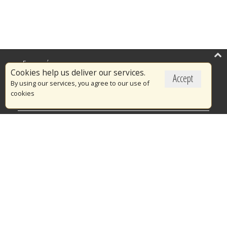
Επικαιρότητα
Cookies help us deliver our services.
Accept
Το Πυροσβεστικό Σώμα
By using our services, you agree to our use of
cookies
Πυρασφάλεια
Τράπεζα Ιδεών
Εθελοντισμός
Ανοιχτά Δεδομένα
Διαγωνισμοί
Ευρωπαϊκά & Αναπτυξιακά Προγράμματα