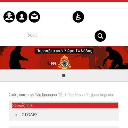
Skip to Content
Στολές Διακριτικά Είδη Ιματισμού Π.Σ.
/
Παρελάσεων Μαχίμου Υπηρεσίας
Στολές Π.Σ.
ΣΤΟΛΕΣ