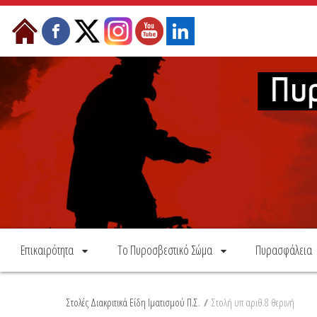
Skip to Content
Επικαιρότητα
Το Πυροσβεστικό Σώμα
Πυρασφάλεια
Στολές Διακριτικά Είδη Ιματισμού Π.Σ.
/
Στολή υπ αριθ.8 θερινή