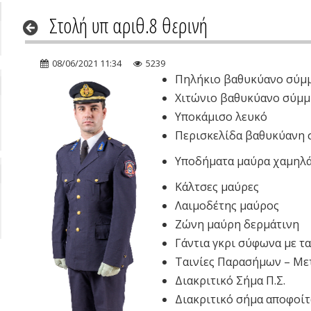
Στολή υπ αριθ.8 θερινή
08/06/2021 11:34
5239
Πηλήκιο βαθυκύανο σύμ
Χιτώνιο βαθυκύανο σύμμ
Υποκάμισο λευκό
Περισκελίδα βαθυκύανη 
Υποδήματα μαύρα χαμηλά
Κάλτσες μαύρες
Λαιμοδέτης μαύρος
Ζώνη μαύρη δερμάτινη
Γάντια γκρι σύφωνα με τ
Ταινίες Παρασήμων – Με
Διακριτικό Σήμα Π.Σ.
Διακριτικό σήμα αποφοί