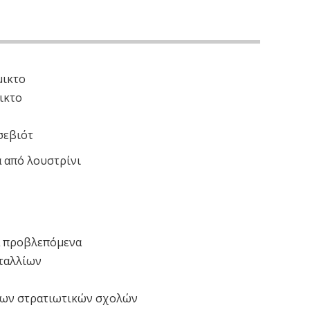
μικτο
ικτο
σεβιότ
 από λουστρίνι
α προβλεπόμενα
ταλλίων
των στρατιωτικών σχολών