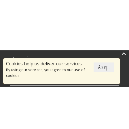
Επικαιρότητα
Cookies help us deliver our services.
Accept
Το Πυροσβεστικό Σώμα
By using our services, you agree to our use of
cookies
Πυρασφάλεια
Τράπεζα Ιδεών
Εθελοντισμός
Ανοιχτά Δεδομένα
Διαγωνισμοί