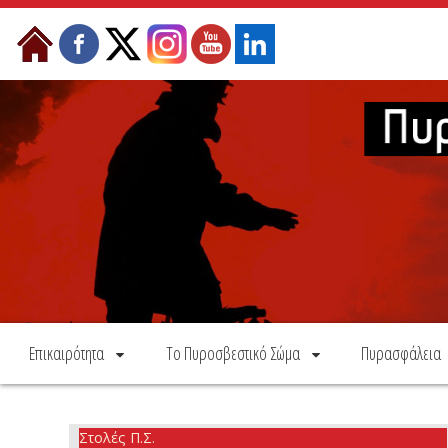
Skip to Content
Επικαιρότητα
Το Πυροσβεστικό Σώμα
Πυρασφάλεια
Στολές Π.Σ.