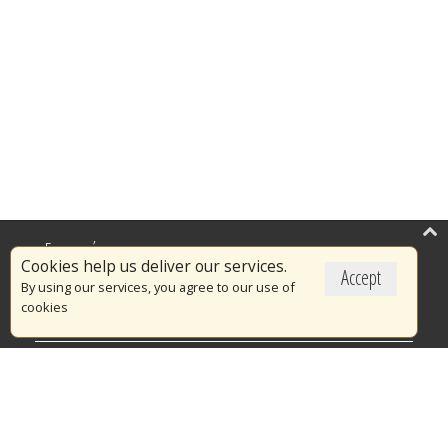
Επικαιρότητα
Cookies help us deliver our services.
Accept
Το Πυροσβεστικό Σώμα
By using our services, you agree to our use of
cookies
Πυρασφάλεια
Τράπεζα Ιδεών
Εθελοντισμός
Ανοιχτά Δεδομένα