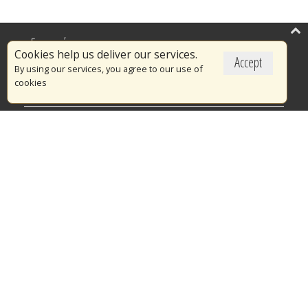
Επικαιρότητα
Cookies help us deliver our services.
Accept
Το Πυροσβεστικό Σώμα
By using our services, you agree to our use of
cookies
Πυρασφάλεια
Τράπεζα Ιδεών
Εθελοντισμός
Ανοιχτά Δεδομένα
Διαγωνισμοί
Ευρωπαϊκά & Αναπτυξιακά Προγράμματα