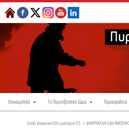
Skip to Content
Επικαιρότητα
Το Πυροσβεστικό Σώμα
Πυρασφάλεια
Στολές Διακριτικά Είδη Ιματισμού Π.Σ.
/
ΔΙΑΚΡΙΤΙΚΑ ΚΑΙ ΕΙΔΗ ΙΜΑΤΙΣΜ