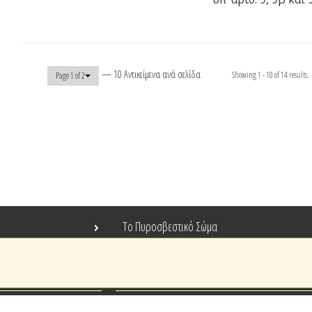
— 10 Αντικείμενα ανά σελίδα
Showing 1 - 10 of 14 results.
Page 1 of 2
Το Πυροσβεστικό Σώμα
Τράπεζα Ιδεών
Ανοιχτά Δεδομένα
Ευρωπαϊκά & Αναπτυξιακά Προγράμματα