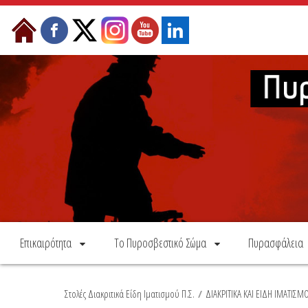
Skip to Content
Επικαιρότητα
Το Πυροσβεστικό Σώμα
Πυρασφάλεια
Στολές Διακριτικά Είδη Ιματισμού Π.Σ.
/
ΔΙΑΚΡΙΤΙΚΑ ΚΑΙ ΕΙΔΗ ΙΜΑΤΙΣΜ