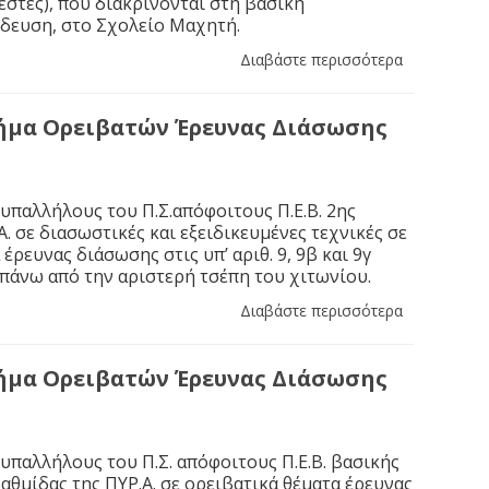
στες), που διακρίνονται στη βασική
ίδευση, στο Σχολείο Μαχητή.
Διαβάστε περισσότερα
ήμα Ορειβατών Έρευνας Διάσωσης
 υπαλλήλους του Π.Σ.απόφοιτους Π.Ε.Β. 2ης
. σε διασωστικές και εξειδικευμένες τεχνικές σε
έρευνας διάσωσης στις υπ’ αριθ. 9, 9β και 9γ
πάνω από την αριστερή τσέπη του χιτωνίου.
Διαβάστε περισσότερα
ήμα Ορειβατών Έρευνας Διάσωσης
 υπαλλήλους του Π.Σ. απόφοιτους Π.Ε.Β. βασικής
αθμίδας της ΠΥΡ.Α. σε ορειβατικά θέματα έρευνας