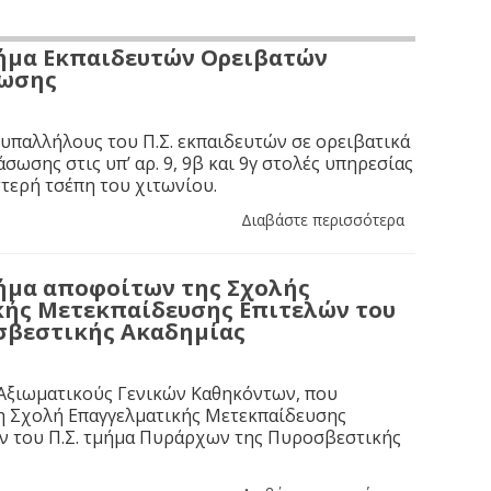
ήμα Εκπαιδευτών Ορειβατών
σωσης
 υπαλλήλους του Π.Σ. εκπαιδευτών σε ορειβατικά
σωσης στις υπ’ αρ. 9, 9β και 9γ στολές υπηρεσίας
τερή τσέπη του χιτωνίου.
Διαβάστε περισσότερα
ήμα αποφοίτων της Σχολής
κής Μετεκπαίδευσης Επιτελών του
οσβεστικής Ακαδημίας
 Αξιωματικούς Γενικών Καθηκόντων, που
η Σχολή Επαγγελματικής Μετεκπαίδευσης
ν του Π.Σ. τμήμα Πυράρχων της Πυροσβεστικής