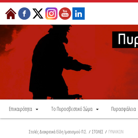
Skip to Content
Επικαιρότητα
Το Πυροσβεστικό Σώμα
Πυρασφάλεια
Στολές Διακριτικά Είδη Ιματισμού Π.Σ.
/
ΣΤΟΛΕΣ
/
ΓΥΝΑΙΚΩΝ