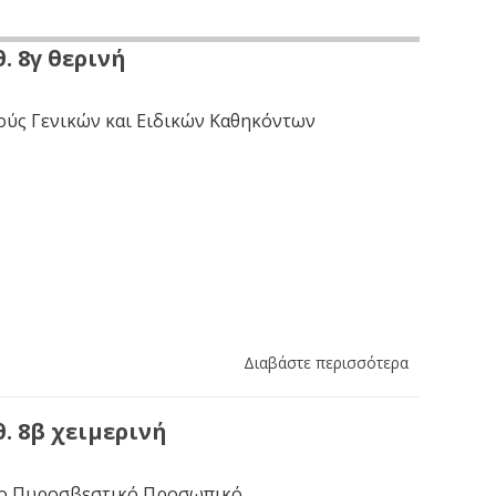
. 8γ θερινή
ούς Γενικών και Ειδικών Καθηκόντων
Διαβάστε περισσότερα
. 8β χειμερινή
το Πυροσβεστικό Προσωπικό