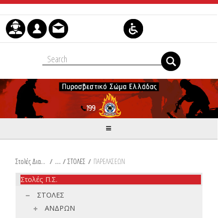
Skip to Content
Στολές Διακριτικά Είδη Ιματισμού Π.Σ.
/
ΣΤΟΛΕΣ
/
ΠΑΡΕΛΑΣΕΩΝ
Στολές Π.Σ.
ΣΤΟΛΕΣ
ΑΝΔΡΩΝ