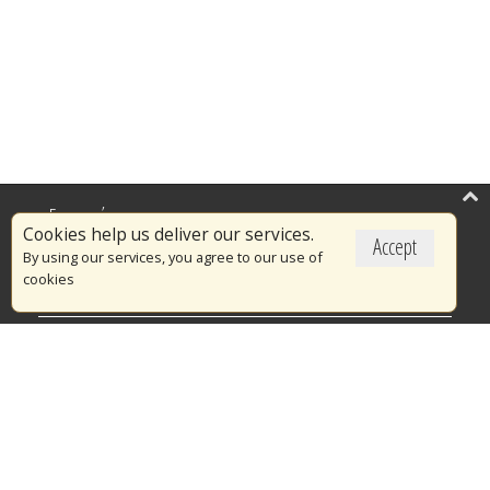
Επικαιρότητα
Cookies help us deliver our services.
Accept
Το Πυροσβεστικό Σώμα
By using our services, you agree to our use of
cookies
Πυρασφάλεια
Τράπεζα Ιδεών
Εθελοντισμός
Ανοιχτά Δεδομένα
Διαγωνισμοί