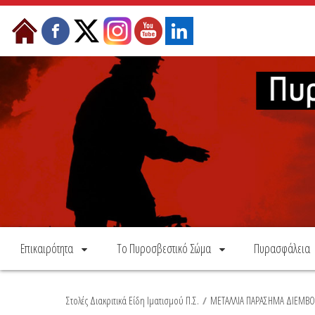
Skip to Content
Επικαιρότητα
Το Πυροσβεστικό Σώμα
Πυρασφάλεια
Στολές Διακριτικά Είδη Ιματισμού Π.Σ.
/
ΜΕΤΑΛΛΙΑ ΠΑΡΑΣΗΜΑ ΔΙΕΜΒΟ