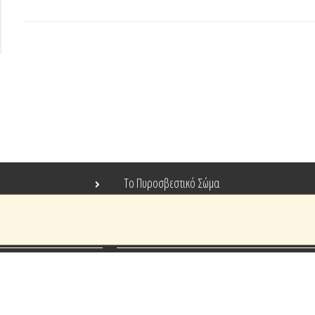
Το Πυροσβεστικό Σώμα
Τράπεζα Ιδεών
Ανοιχτά Δεδομένα
Ευρωπαϊκά & Αναπτυξιακά Προγράμματα