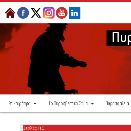
Skip to Content
Επικαιρότητα
Το Πυροσβεστικό Σώμα
Πυρασφάλεια
Στολές Π.Σ.