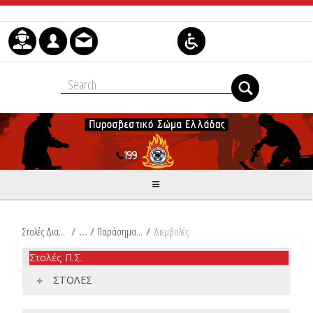
Skip to Content
Στολές Διακριτικά Είδη Ιματισμού Π.Σ.
/
Παράσημα Τάγματος του Φοίνικα
/
Διεμβολές
Στολές Π.Σ.
ΣΤΟΛΕΣ