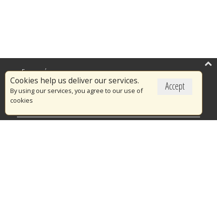
Επικαιρότητα
Cookies help us deliver our services.
Accept
Το Πυροσβεστικό Σώμα
By using our services, you agree to our use of
cookies
Πυρασφάλεια
Τράπεζα Ιδεών
Εθελοντισμός
Ανοιχτά Δεδομένα
Διαγωνισμοί
Ευρωπαϊκά & Αναπτυξιακά Προγράμματα