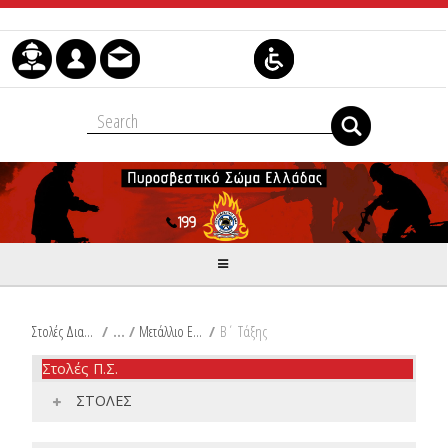
Skip to Content
Στολές Διακριτικά Είδη Ιματισμού Π.Σ.
/
Μετάλλιο Ευδόκιμης Πυροσβεστικής Υπηρεσίας
/
Β΄ Τάξης
Στολές Π.Σ.
ΣΤΟΛΕΣ