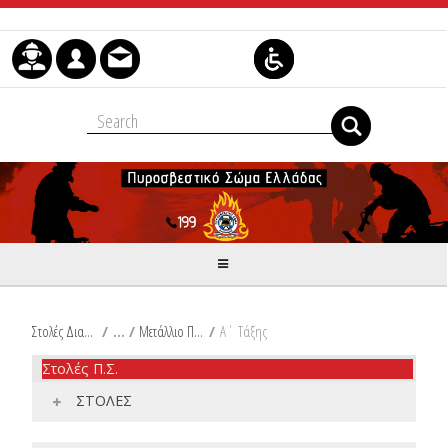
Skip to Content
Στολές Διακριτικά Είδη Ιματισμού Π.Σ.
/
Μετάλλιο Πυροσβεστικής Αξίας
/
Α΄ Τάξης
Στολές Π.Σ.
ΣΤΟΛΕΣ