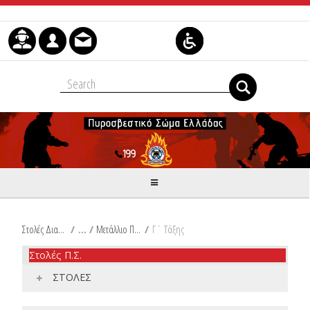
Skip to Content
Στολές Διακριτικά Είδη Ιματισμού Π.Σ.
/
Μετάλλιο Πυροσβεστικής Αξίας
/
Γ΄ Τάξης
Στολές Π.Σ.
ΣΤΟΛΕΣ