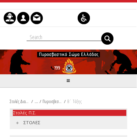
Skip to Content
Στολές Διακριτικά Είδη Ιματισμού Π.Σ.
/
Πυροσβεστικός Σταυρός
/
Β΄ Τάξης
Στολές Π.Σ.
ΣΤΟΛΕΣ