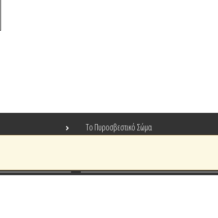
Το Πυροσβεστικό Σώμα
Τράπεζα Ιδεών
Ανοιχτά Δεδομένα
Ευρωπαϊκά & Αναπτυξιακά Προγράμματα