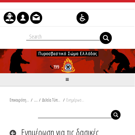
Μετάβαση στο περιεχόμενο
Επικαιρότητα
/
Δελτία Τύπου
/
Ενημέρωση για τις δασικές πυρκαγιές από Ω/19:00/01-10-2019 έως Ω/19:00/02-10-2019 καθώς και για την επιχειρησιακή ετοιμότητα του Πυροσβεστικού Σώματος, λόγω καιρικών φαινομένων για αύριο Πέμπτη 03-10-2019, σύμφωνα με το έκτακτο δελτίο επιδείνωσης καιρού της ΕΜΥ
Ενημέρωση για τις δασικές