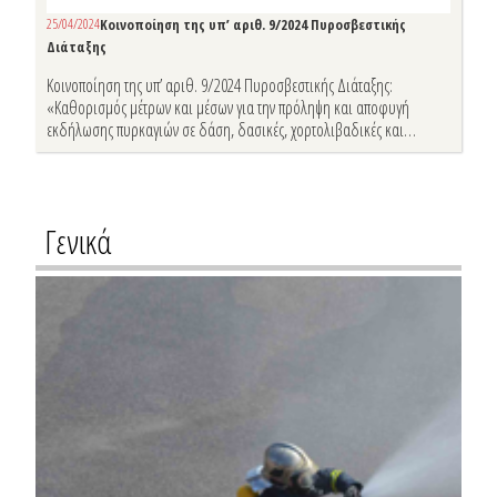
25/04/2024
Κοινοποίηση της υπ’ αριθ. 9/2024 Πυροσβεστικής
Διάταξης
Κοινοποίηση της υπ’ αριθ. 9/2024 Πυροσβεστικής Διάταξης:
«Καθορισμός μέτρων και μέσων για την πρόληψη και αποφυγή
εκδήλωσης πυρκαγιών σε δάση, δασικές, χορτολιβαδικές και
αγροτικές εκτάσεις, πάρκα και άλση πόλεων και οικιστικών
περιοχών, περιοχές με ειδικό καθεστώς προστασίας, λοιπούς
χώρους που βρίσκονται πλησίον των εκτάσεων αυτών καθώς και σε
οικοπεδικούς χώρους».
Γενικά