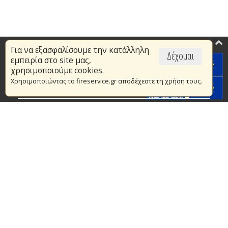
Για να εξασφαλίσουμε την κατάλληλη
Επικαιρότητα
Δέχομαι
εμπειρία στο site μας,
Το Πυροσβεστικό Σώμα
χρησιμοποιούμε cookies.
Χρησιμοποιώντας το fireservice.gr αποδέχεστε τη χρήση τους.
Πυρασφάλεια
Τράπεζα Ιδεών
Εθελοντισμός
Ανοιχτά Δεδομένα
Συμβάσεις Διαβουλεύσεις Διαγωνισμοί
Ευρωπαϊκά & Αναπτυξιακά Προγράμματα