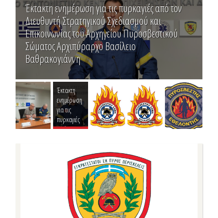
Έκτακτη ενημέρωση για τις πυρκαγιές από τον
Διευθυντή Στρατηγικού Σχεδιασμού και
Επικοινωνίας του Αρχηγείου Πυροσβεστικού
Σώματος Αρχιπύραρχο Βασίλειο
Βαθρακογιάννη
Έκτακτη
ενημέρωση
για τις
πυρκαγιές
από τον
Διευθυντή
Στρατηγικού
Σχεδιασμού
και
Επικοινωνίας
του
Αρχηγείου
Πυροσβεστικού
Σώματος