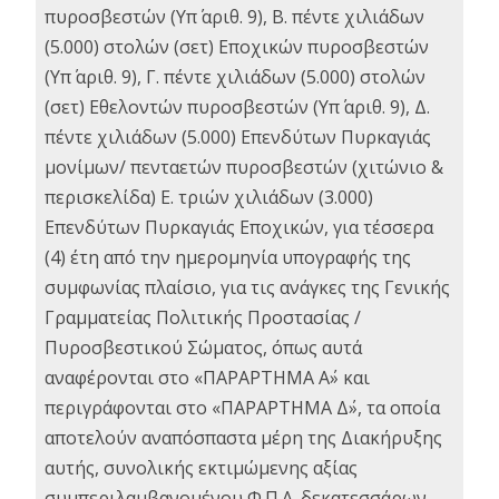
πυροσβεστών (Υπ΄ αριθ. 9), Β. πέντε χιλιάδων
(5.000) στολών (σετ) Εποχικών πυροσβεστών
(Υπ΄ αριθ. 9), Γ. πέντε χιλιάδων (5.000) στολών
(σετ) Εθελοντών πυροσβεστών (Υπ΄ αριθ. 9), Δ.
πέντε χιλιάδων (5.000) Επενδύτων Πυρκαγιάς
μονίμων/ πενταετών πυροσβεστών (χιτώνιο &
περισκελίδα) Ε. τριών χιλιάδων (3.000)
Επενδύτων Πυρκαγιάς Εποχικών, για τέσσερα
(4) έτη από την ημερομηνία υπογραφής της
συμφωνίας πλαίσιο, για τις ανάγκες της Γενικής
Γραμματείας Πολιτικής Προστασίας /
Πυροσβεστικού Σώματος, όπως αυτά
αναφέρονται στο «ΠΑΡΑΡΤΗΜΑ Α΄» και
περιγράφονται στο «ΠΑΡΑΡΤΗΜΑ Δ΄», τα οποία
αποτελούν αναπόσπαστα μέρη της Διακήρυξης
αυτής, συνολικής εκτιμώμενης αξίας
συμπεριλαμβανομένου Φ.Π.Α. δεκατεσσάρων