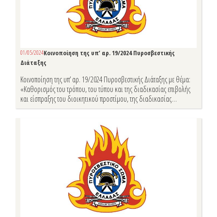
01/05/2024
Κοινοποίηση της υπ’ αρ. 19/2024 Πυροσβεστικής
Διάταξης
Κοινοποίηση της υπ’ αρ. 19/2024 Πυροσβεστικής Διάταξης με θέμα:
«Καθορισμός του τρόπου, του τύπου και της διαδικασίας επιβολής
και είσπραξης του διοικητικού προστίμου, της διαδικασίας
ένστασης επί αυτού, καθώς και κάθε άλλης αναγκαίας λεπτομέρειας
για την εφαρμογή της παρ. 3 του άρθρου 167 του ν. 4662/2020 (Α΄
27), περί των παραβάσεων των κανονιστικών διατάξεων
πυροπροστασίας αρμοδιότητας του Πυροσβεστικού Σώματος»