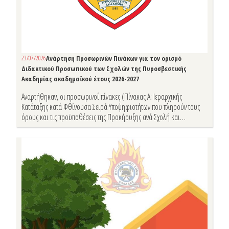
Αρχιπύραρχο
Βασίλειο
Βαθρακογιάννη
23/07/2026
Ανάρτηση Προσωρινών Πινάκων για τον ορισμό
Διδακτικού Προσωπικού των Σχολών της Πυροσβεστικής
Ακαδημίας ακαδημαϊκού έτους 2026-2027
Αναρτήθηκαν, οι προσωρινοί πίνακες (Πίνακας Α: Ιεραρχικής
Κατάταξης κατά Φθίνουσα Σειρά Υποψηφιοτήτων που πληρούν τους
όρους και τις προϋποθέσεις της Προκήρυξης ανά Σχολή και
μάθημα και Πίνακας Β: Υποψηφιοτήτων που δεν πληρούν τους
όρους και τις προϋποθέσεις της Προκήρυξης ανά Σχολή και
μάθημα), που αφορούν την Προκήρυξη θέσεων για τον ορισμό
διδακτικού προσωπικού στις Σχολές Αξιωματικών, Πυροσβεστών,
Επιμόρφωσης και Μετεκπαίδευσης και Επαγγελματικής
Μετεκπαίδευσης Επιτελών - Στελεχών της Πυροσβεστικής Ακαδημίας
(ΠΥΡ.Α) για το ακαδημαϊκό έτος 2026-2027.