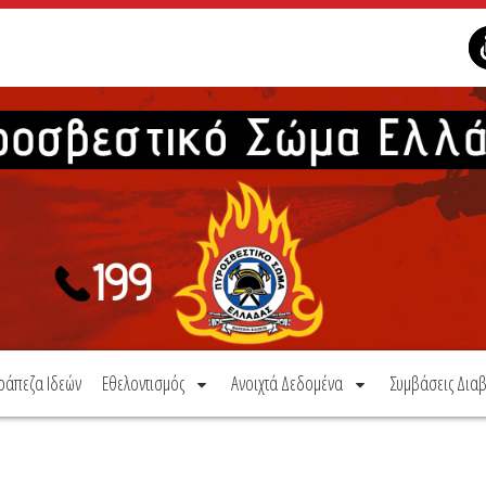
ράπεζα Ιδεών
Εθελοντισμός
Ανοιχτά Δεδομένα
Συμβάσεις Διαβ