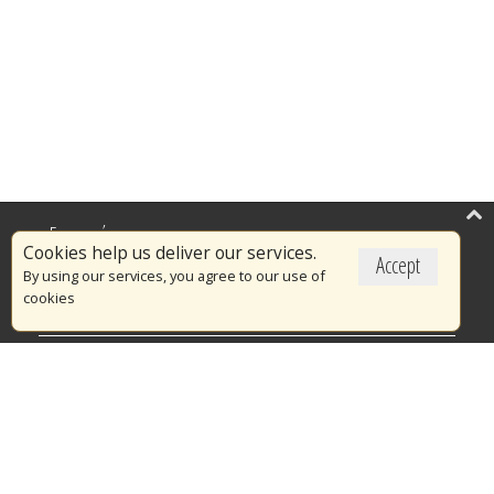
Επικαιρότητα
Cookies help us deliver our services.
Accept
Το Πυροσβεστικό Σώμα
By using our services, you agree to our use of
cookies
Πυρασφάλεια
Τράπεζα Ιδεών
Εθελοντισμός
Ανοιχτά Δεδομένα
Διαγωνισμοί