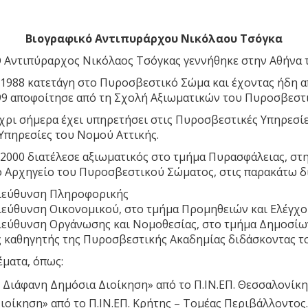
Βιογραφικό Αντιπυράρχου Νικόλαου Τσόγκα
 Αντιπύραρχος Νικόλαος Τσόγκας γεννήθηκε στην Αθήνα το
 1988 κατετάγη στο Πυροσβεστικό Σώμα και έχοντας ήδη 
99 αποφοίτησε από τη Σχολή Αξιωματικών του Πυροσβεστ
ρι σήμερα έχει υπηρετήσει στις Πυροσβεστικές Υπηρεσίε
Υπηρεσίες του Νομού Αττικής.
2000 διατέλεσε αξιωματικός στο τμήμα Πυρασφάλειας, στ
ο Αρχηγείο του Πυροσβεστικού Σώματος, στις παρακάτω δ
Διεύθυνση Πληροφορικής
Διεύθυνση Οικονομικού, στο τμήμα Προμηθειών και Ελέγχ
Διεύθυνση Οργάνωσης και Νομοθεσίας, στο τμήμα Δημοσί
ως καθηγητής της Πυροσβεστικής Ακαδημίας διδάσκοντας 
έματα, όπως:
ι Διάφανη Δημόσια Διοίκηση» από το Π.ΙΝ.ΕΠ. Θεσσαλονίκ
ιοίκηση» από το Π.ΙΝ.ΕΠ. Κρήτης – Τομέας Περιβάλλοντος.