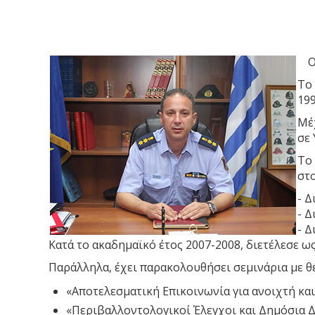
Ο
Το
19
Μέχ
σε 
Το 
στ
- 
- 
- 
Κατά το ακαδημαϊκό έτος 2007-2008, διετέλεσε 
Παράλληλα, έχει παρακολουθήσει σεμινάρια με θ
«Αποτελεσματική Επικοινωνία για ανοιχτή κα
«Περιβαλλοντολογικοί Έλεγχοι και Δημόσια Δ