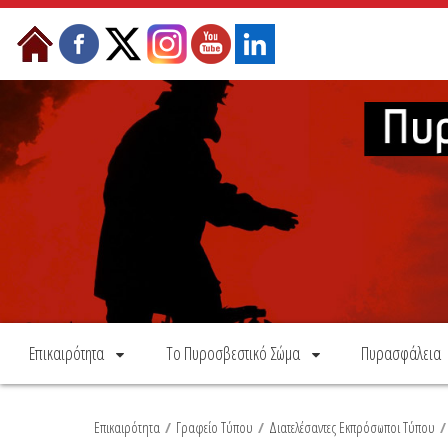
Skip to Content
Επικαιρότητα
Το Πυροσβεστικό Σώμα
Πυρασφάλεια
Επικαιρότητα
/
Γραφείο Τύπου
/
Διατελέσαντες Εκπρόσωποι Τύπου
/