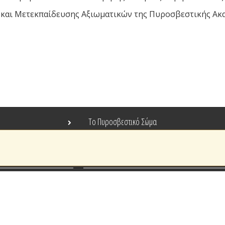
και Μετεκπαίδευσης Αξιωματικών της Πυροσβεστικής Ακα
Το Πυροσβεστικό Σώμα
Τράπεζα Ιδεών
Ανοιχτά Δεδομένα
Ευρωπαϊκά & Αναπτυξιακά Προγράμματα